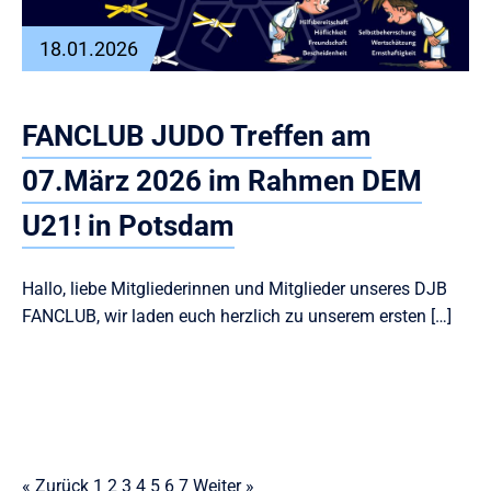
18.01.2026
FANCLUB JUDO Treffen am
07.März 2026 im Rahmen DEM
U21! in Potsdam
Hallo, liebe Mitgliederinnen und Mitglieder unseres DJB
FANCLUB, wir laden euch herzlich zu unserem ersten […]
« Zurück
1
2
3
4
5
6
7
Weiter »